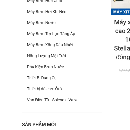
Máy Bơm Hoá Chất
Máy Bơm Hơi Khí Nén
Máy x
Máy Bơm Nước
cao 
Máy Bơm Trợ Lực Tăng Áp
1
Máy Bơm Xăng Dầu Nhớt
Stell
Năng Lượng Mặt Trời
động
Phụ Kiện Bơm Nước
2,950
Thiết Bị Dụng Cụ
Thiết bị đồ chơi Ôtô
Van Điện Từ - Solenoid Valve
SẢN PHẨM MỚI