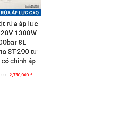
ịt rửa áp lực
220V 1300W
00bar 8L
ato ST-290 tự
 có chỉnh áp
Giá
Giá
2,750,000
₫
,000
₫
gốc
hiện
là:
tại
2,950,000 ₫.
là:
2,750,000 ₫.