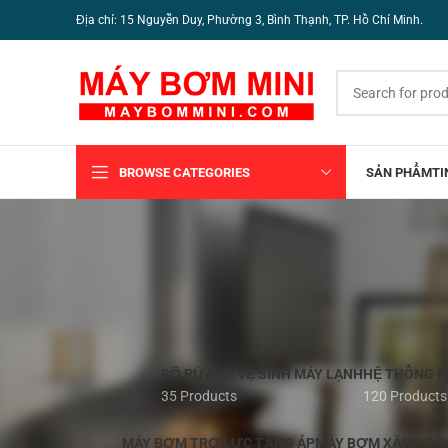
Địa chỉ: 15 Nguyễn Duy, Phường 3, Bình Thạnh, TP. Hồ Chí Minh.
BROWSE CATEGORIES
SẢN PHẨM
TI
BỘ RỬA XE VỆ SINH MÁY LẠNH
HỆ THỐNG 
35 Products
120 Products
MÁY BƠM TRỢ LỰC TĂNG ÁP
MÁY BƠM XĂNG DẦ