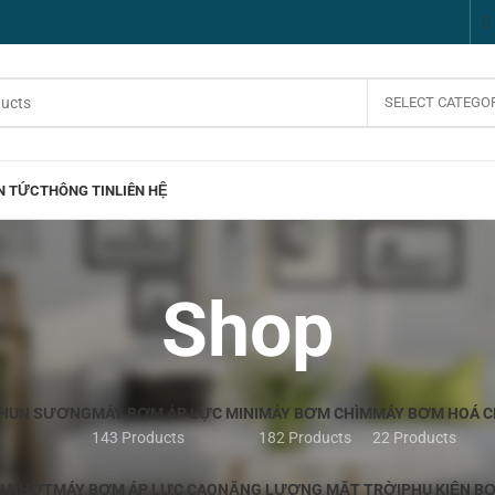
SELECT CATEGO
N TỨC
THÔNG TIN
LIÊN HỆ
Shop
PHUN SƯƠNG
MÁY BƠM ÁP LỰC MINI
MÁY BƠM CHÌM
MÁY BƠM HOÁ C
143 Products
182 Products
22 Products
U NHỚT
MÁY BƠM ÁP LỰC CAO
NĂNG LƯỢNG MẶT TRỜI
PHỤ KIỆN B