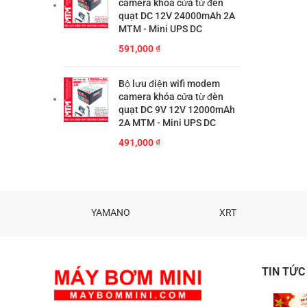
camera khóa cửa từ đèn
quạt DC 12V 24000mAh 2A
MTM - Mini UPS DC
591,000
₫
Bộ lưu điện wifi modem
camera khóa cửa từ đèn
quạt DC 9V 12V 12000mAh
2A MTM - Mini UPS DC
491,000
₫
ATA
YAMANO
XRT
TIN TỨC