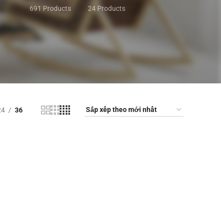
691 Products
24 Products
24
36