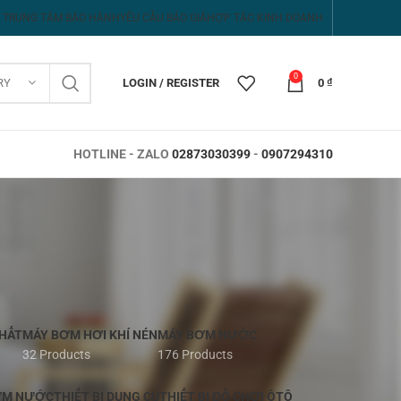
TRUNG TÂM BẢO HÀNH
YÊU CẦU BÁO GIÁ
HỢP TÁC KINH DOANH
0
RY
LOGIN / REGISTER
0
₫
HOTLINE - ZALO
02873030399
-
0907294310
HẤT
MÁY BƠM HƠI KHÍ NÉN
MÁY BƠM NƯỚC
32 Products
176 Products
ƠM NƯỚC
THIẾT BỊ DỤNG CỤ
THIẾT BỊ ĐỒ CHƠI ÔTÔ