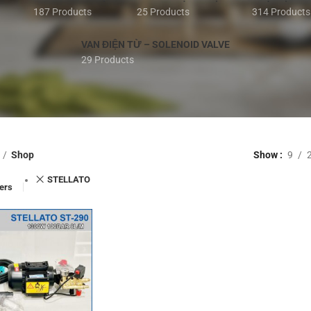
187 Products
25 Products
314 Products
VAN ĐIỆN TỪ – SOLENOID VALVE
29 Products
Shop
Show
9
STELLATO
ters