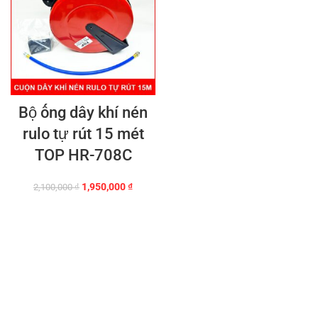
Bộ ống dây khí nén
rulo tự rút 15 mét
TOP HR-708C
Giá
Giá
1,950,000
₫
2,100,000
₫
gốc
hiện
là:
tại
2,100,000 ₫.
là:
1,950,000 ₫.