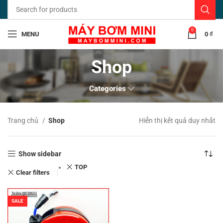
0
MENU
0
₫
Shop
Categories
Trang chủ
Shop
Hiển thị kết quả duy nhất
Show sidebar
TOP
Clear filters
SALE