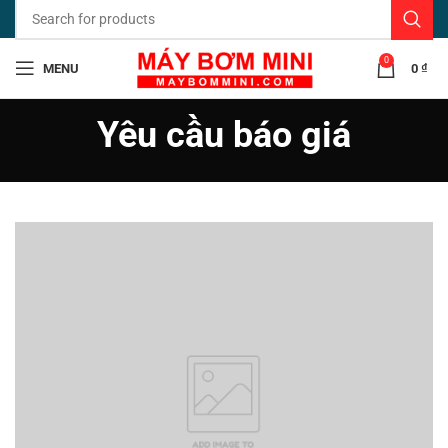
0
MENU
0
₫
Yêu cầu báo giá