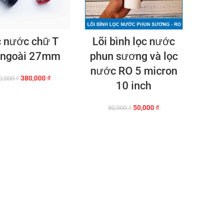
 nước chữ T
Lõi bình lọc nước
 ngoài 27mm
phun sương và lọc
nước RO 5 micron
Giá
Giá
380,000
₫
0,000
₫
10 inch
gốc
hiện
là:
tại
390,000 ₫.
là:
Giá
Giá
50,000
₫
80,000
₫
380,000 ₫.
gốc
hiện
là:
tại
80,000 ₫.
là:
50,000 ₫.