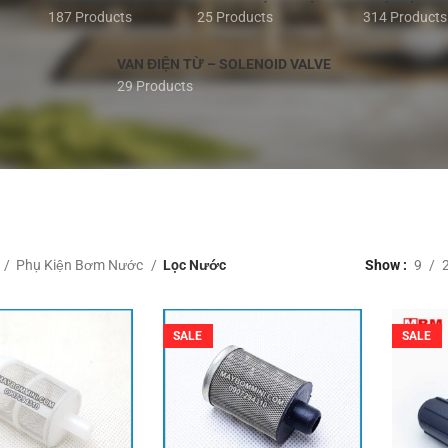
187 Products
25 Products
314 Products
VAN ĐIỆN TỪ – SOLENOID VALVE
29 Products
Phụ Kiện Bơm Nước
Lọc Nước
Show
9
SALE
SALE