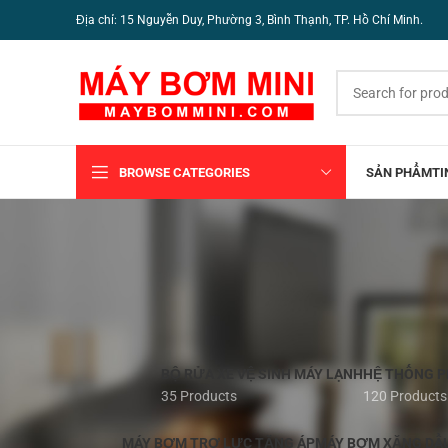
Địa chỉ: 15 Nguyễn Duy, Phường 3, Bình Thạnh, TP. Hồ Chí Minh.
BROWSE CATEGORIES
SẢN PHẨM
TI
BỘ RỬA XE VỆ SINH MÁY LẠNH
HỆ THỐNG 
35 Products
120 Products
MÁY BƠM TRỢ LỰC TĂNG ÁP
MÁY BƠM XĂNG DẦ