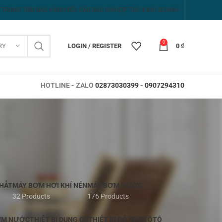
TRUNG TÂM BẢO HÀNH
YÊU CẦU BÁO GIÁ
HỢP TÁC KINH DOANH
0
RY
LOGIN / REGISTER
0
₫
HOTLINE - ZALO
02873030399
-
0907294310
HẤT
MÁY BƠM HƠI KHÍ NÉN
MÁY BƠM NƯỚC
32 Products
176 Products
ƠM NƯỚC
THIẾT BỊ DỤNG CỤ
THIẾT BỊ ĐỒ CHƠI ÔTÔ