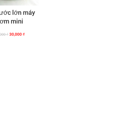
nước lớn máy
ơm mini
Giá
Giá
30,000
₫
,000
₫
gốc
hiện
là:
tại
60,000 ₫.
là:
30,000 ₫.