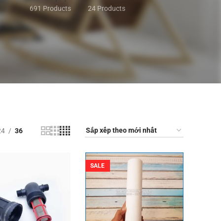
691 Products
24 Products
24
36
SALE