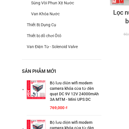
Súng Vòi Phun Xịt Nước
Lọc 
Van Khóa Nước
b
Thiết Bị Dụng Cụ
60
Thiết bị đồ chơi Ôtô
Van Điện Từ - Solenoid Valve
SẢN PHẨM MỚI
Bộ lưu điện wifi modem
camera khóa cửa từ đèn
quạt DC 9V 12V 24000mAh
3A MTM - Mini UPS DC
769,000
₫
Bộ lưu điện wifi modem
camera khóa cửa từ đèn