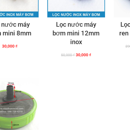
 nước máy
Lọc nước máy
Lọc
 mini 8mm
bơm mini 12mm
ren
inox
30,000
₫
39
Giá
Giá
30,000
₫
50,000
₫
gốc
hiện
là:
tại
50,000 ₫.
là:
30,000 ₫.