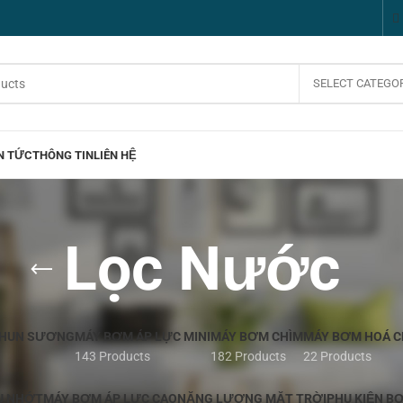
SELECT CATEGO
N TỨC
THÔNG TIN
LIÊN HỆ
Lọc Nước
PHUN SƯƠNG
MÁY BƠM ÁP LỰC MINI
MÁY BƠM CHÌM
MÁY BƠM HOÁ C
143 Products
182 Products
22 Products
U NHỚT
MÁY BƠM ÁP LỰC CAO
NĂNG LƯỢNG MẶT TRỜI
PHỤ KIỆN B