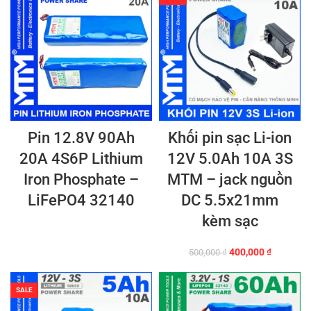
Pin 12.8V 90Ah
Khối pin sạc Li-ion
20A 4S6P Lithium
12V 5.0Ah 10A 3S
Iron Phosphate –
MTM – jack nguồn
LiFePO4 32140
DC 5.5x21mm
kèm sạc
Giá
Giá
400,000
₫
500,000
₫
gốc
hiện
là:
tại
500,000 ₫.
là:
SALE
400,000 ₫