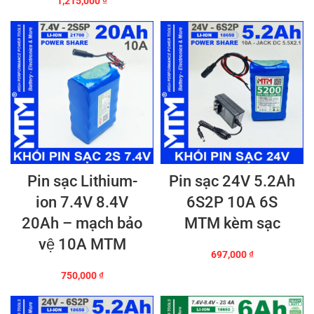
1,215,000
₫
Pin sạc Lithium-
Pin sạc 24V 5.2Ah
ion 7.4V 8.4V
6S2P 10A 6S
20Ah – mạch bảo
MTM kèm sạc
vệ 10A MTM
697,000
₫
750,000
₫