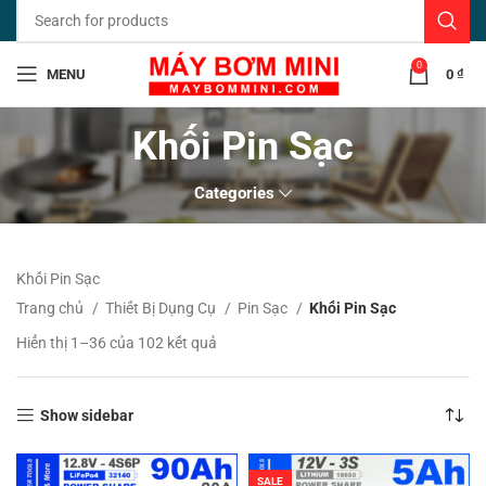
0
MENU
0
₫
Khối Pin Sạc
Categories
Khối Pin Sạc
Trang chủ
Thiết Bị Dụng Cụ
Pin Sạc
Khối Pin Sạc
Đã
Hiển thị 1–36 của 102 kết quả
sắp
xếp
theo
Show sidebar
mới
nhất
SALE