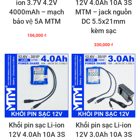
ion 3.7V 4.2V
12V 4.0Ah 10A 3S
4000mAh – mạch
MTM – jack nguồn
bảo vệ 5A MTM
DC 5.5x21mm
kèm sạc
106,000
₫
330,000
₫
Khối pin sạc Li-ion
Khối pin sạc Li-ion
12V 4.0Ah 10A 3S
12V 3.0Ah 10A 3S