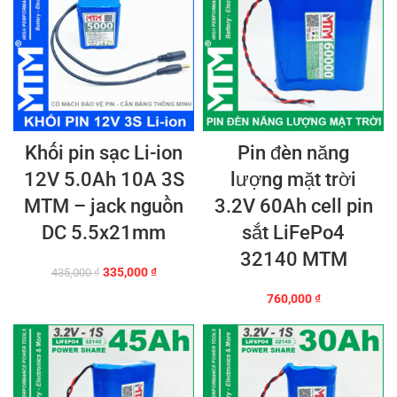
Khối pin sạc Li-ion
Pin đèn năng
12V 5.0Ah 10A 3S
lượng mặt trời
MTM – jack nguồn
3.2V 60Ah cell pin
DC 5.5x21mm
sắt LiFePo4
32140 MTM
Giá
Giá
335,000
₫
435,000
₫
gốc
hiện
760,000
₫
là:
tại
435,000 ₫.
là:
335,000 ₫.