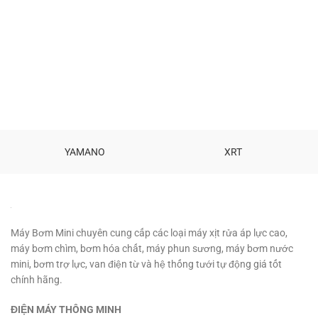
495,000 ₫.
là:
395,000 ₫
YAMANO
XRT
Máy Bơm Mini chuyên cung cấp các loại máy xịt rửa áp lực cao,
máy bơm chìm, bơm hóa chất, máy phun sương, máy bơm nước
mini, bơm trợ lực, van điện từ và hệ thống tưới tự động giá tốt
chính hãng.
ĐIỆN MÁY THÔNG MINH