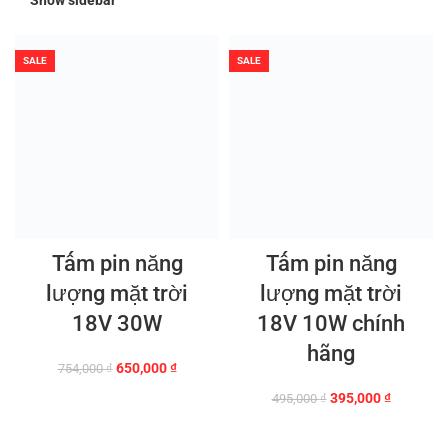
Show sidebar
mới
nhất
SALE
SALE
Tấm pin năng
Tấm pin năng
lượng mặt trời
lượng mặt trời
18V 30W
18V 10W chính
hãng
Giá
Giá
650,000
₫
754,000
₫
gốc
hiện
Giá
Giá
395,000
₫
495,000
₫
là:
tại
gốc
hiện
754,000 ₫.
là:
là:
tại
650,000 ₫.