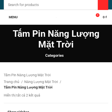
0
MENU
0
₫
Tấm Pin Năng Lượng
Mặt Trời
Categories
Tấm Pin Năng Lượng Mặt Trời
Trang chủ
Năng Lượng Mặt Trời
Tấm Pin Năng Lượng Mặt Trời
Đã
Hiển thị tất cả 2 kết quả
sắp
xếp
theo