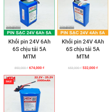
Khối pin 24V 6Ah
Khối pin 24V 4Ah
6S chịu tải 5A
6S chịu tải 5A
MTM
MTM
Giá
Giá
Giá
Giá
674,000
₫
532,000
₫
850,000
₫
653,000
₫
gốc
hiện
gốc
hiện
là:
tại
là:
tại
850,000 ₫.
là:
653,000 ₫.
là:
SALE
674,000 ₫.
532,000 ₫