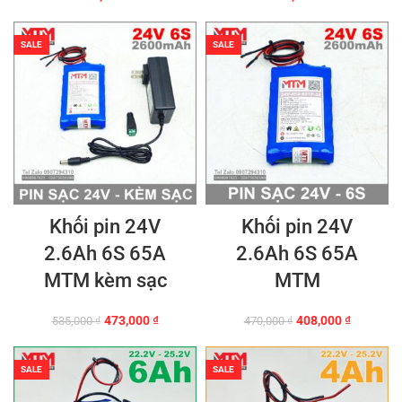
SALE
SALE
Khối pin 24V
Khối pin 24V
2.6Ah 6S 65A
2.6Ah 6S 65A
MTM kèm sạc
MTM
Giá
Giá
Giá
Giá
473,000
₫
408,000
₫
535,000
₫
470,000
₫
gốc
hiện
gốc
hiện
là:
tại
là:
tại
535,000 ₫.
là:
470,000 ₫.
là:
SALE
SALE
473,000 ₫.
408,000 ₫