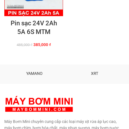
Pin sạc 24V 2Ah
5A 6S MTM
Giá
Giá
385,000
₫
485,000
₫
gốc
hiện
là:
tại
485,000 ₫.
là:
385,000 ₫.
YAMANO
XRT
Máy Bơm Mini chuyên cung cấp các loại máy xịt rửa áp lực cao,
máy bơm chìm, bơm hóa chất, máy phun sương, máy bơm nước