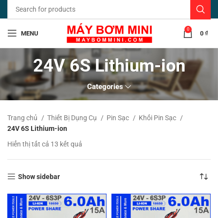
0
MENU
0
₫
24V 6S Lithium-ion
Categories
Trang chủ
Thiết Bị Dụng Cụ
Pin Sạc
Khối Pin Sạc
24V 6S Lithium-ion
Đã
Hiển thị tất cả 13 kết quả
sắp
xếp
theo
Show sidebar
mới
nhất